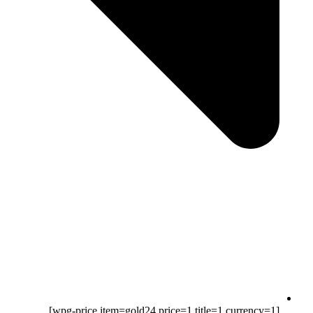
[wpg-price item=gold24 price=1 title=1 currency=1]