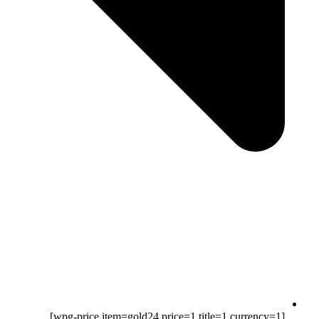
[wpg-price item=gold24 price=1 title=1 currency=1]