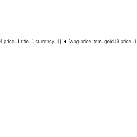
[wpg-price item=gold24 price=1 title=1 currency=1]