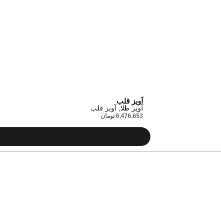
آویز قلب
آویز طلا
,
آویز قلب
6,476,653
تومان