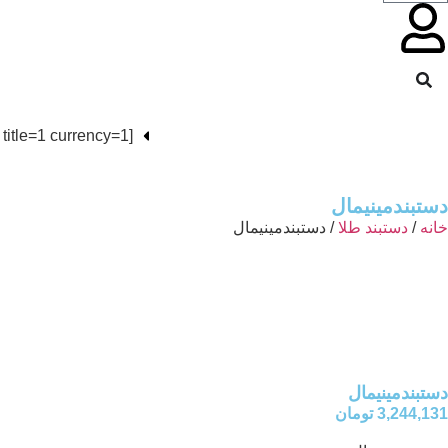
[wpg-price item=gold18 price=1 title=1 currency=1]
دستبندمینیمال
خانه
/
دستبند طلا
/ دستبندمینیمال
دستبندمینیمال
3,244,131
تومان