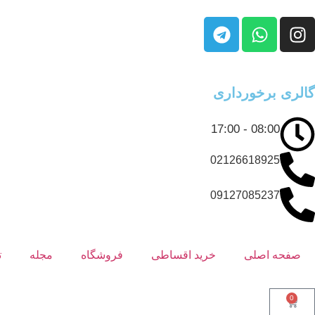
گالری برخورداری
08:00 - 17:00
02126618925
09127085237
صفحه اصلی
خرید اقساطی
فروشگاه
مجله
ت
0