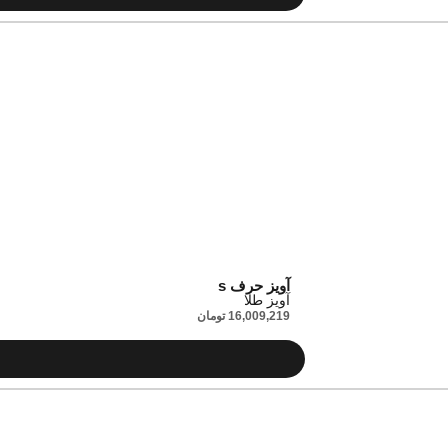
آویز حرف s
آویز طلا
16,009,219
تومان