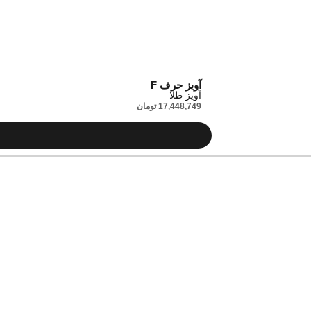
آویز حرف F
آویز طلا
17,448,749
تومان